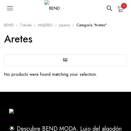
0
BEND
Tienda
MUJERES
Joyeria
Categoría "Aretes"
Aretes
No products were found matching your selection.
🌟 Descubre BEND MODA. Lujo del algodón