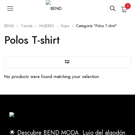
0
BEND
Tienda
MUJERES
Ropa
Categoría "Polos T-shirt"
Polos T-shirt
No products were found matching your selection.
🌟 Descubre BEND MODA. Lujo del algodón