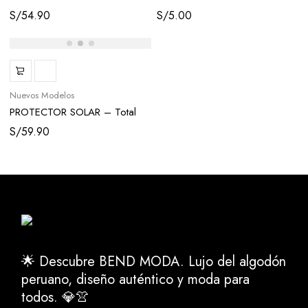
Leche Vegetal (Coco &
S/
54.90
S/
5.00
Almendra)
Nuevos Modelos
PROTECTOR SOLAR – Total
Block Matificante SPF 100
S/
59.90
🌟 Descubre BEND MODA. Lujo del algodón
peruano, diseño auténtico y moda para
todos. 💎👚