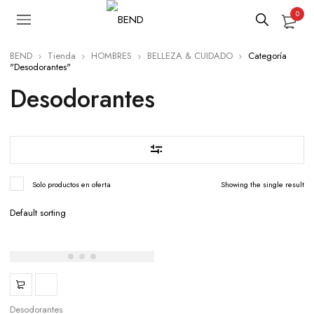
0
BEND
Tienda
HOMBRES
BELLEZA & CUIDADO
Categoría
"Desodorantes"
Desodorantes
Solo productos en oferta
Showing the single result
Desodorantes