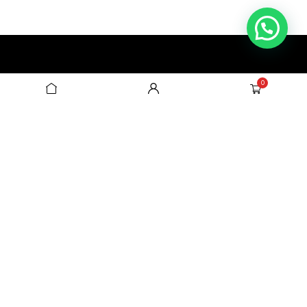
0
🌟 Descubre BEND MODA. Lujo del algodón
peruano, diseño auténtico y moda para
todos. 💎👚
+51 955 471 352
+51 908 847 421
Información