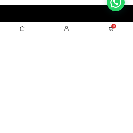
0
Descubre BEND MODA. Lujo del
algodón peruano, diseño auténtico y moda
para todos.
+51 955 471 352
+51 908 847 421
Información
Contáctanos