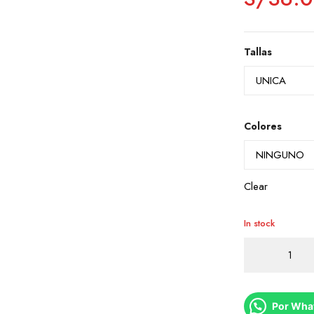
Tallas
Colores
Clear
In stock
COLONIA
SHAMPOO
Y
ACONDICIONA
quantity
Por Wha