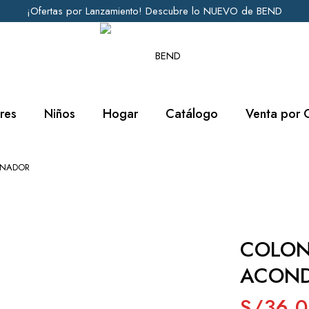
¡Ofertas por Lanzamiento! Descubre lo NUEVO de BEND
res
Niños
Hogar
Catálogo
Venta por 
ONADOR
COLON
ACOND
S/
36.