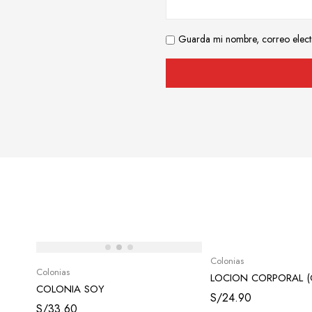
Guarda mi nombre, correo elect
Colonias
Colonias
LOCION CORPORAL (
COLONIA SOY
INFINITA,CCORI ROSE
S/
24.90
,COOL,LATINA,GLOW ,SEXI
S/
33.60