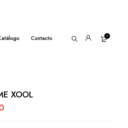
0
Catálogo
Contacto
ME XOOL
0