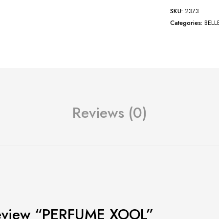
SKU:
2373
Categories:
BELL
Reviews (0)
o review “PERFUME XOOL”