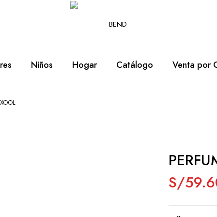
res
Niños
Hogar
Catálogo
Venta por 
 XOOL
PERFU
S/
59.6