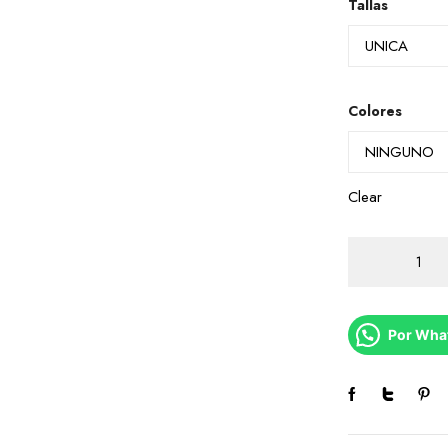
Tallas
Colores
Clear
PERFUME
XOOL
quantity
Por Wha